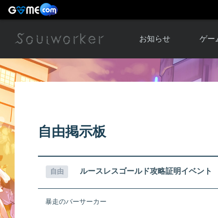
お知らせ
ゲー
お知らせ一覧
ソウル
ニュース
イベント
世界
アップデート
キャラ
自由掲示板
運営通信
メンテナンス
ム
アップ
ルースレスゴールド攻略証明イベント
自由
暴走のバーサーカー