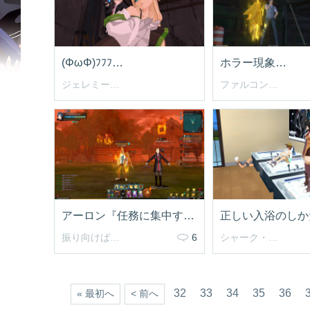
(ΦωΦ)ﾌﾌﾌ…
ホラー現象…
ジェレミート君
ファルコン・ランチ
アーロン『任務に集中するように！』
正しい入浴のしか
振り向けばさとまき
6
シャーク・エイン
32
33
34
35
36
« 最初へ
< 前へ