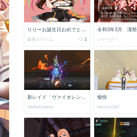
りりーお誕生日おめでとう!!
令和3年3月 漢
金色スライム
1
シャーク・エイン
新レイド「ヴァイオレント・サン」初回クリア
愉快
StellaXXudcw
hirorin1325