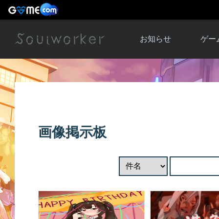
お知らせ
ゲー
お知らせ一覧
ソウル
ニュース
イベント
世界
アップデート
キャラ
画像掲示板
運営通信
メンテナンス
ム
アップ