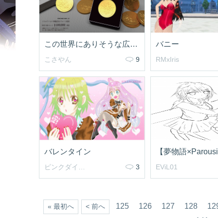
この世界にありそうな広告つくってみました。笑
バニー
こさやん
9
RMxIris
バレンタイン
ピンクダイヤモンド
3
EViL01
125
126
127
128
12
« 最初へ
< 前へ