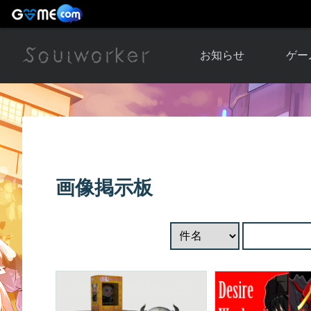
お知らせ
ゲー
お知らせ一覧
ソウル
ニュース
イベント
世界
アップデート
キャラ
画像掲示板
運営通信
メンテナンス
ム
アップ