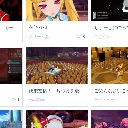
デザイアワーカー カーくん
ｲﾍﾞﾝﾄｵｵｵ
クリームあんみつ
3
こさやん
便乗投稿！ 片づけを放棄した人(/・ω・)/
1
ox黒猫xo
ーナナミー