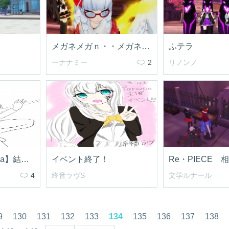
メガネメガｎ・・メガネｪｴｪｪｪ
ふテラ
ーナナミー
2
リノンノ
【夢物語×Parousia】結果発表!!
イベント終了！
Re・PIECE 
4
終音ラヴS
文学ルナール
9
130
131
132
133
134
135
136
137
138