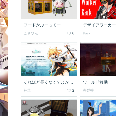
フードかぶーってー！
こさやん
6
Kark
それほど長くなくてよかった
ワールド移動
芹華
2
恵梨香