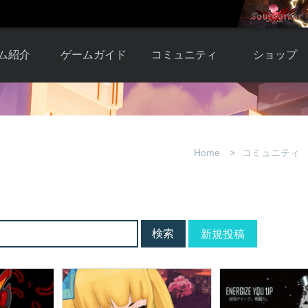
ム紹介
ゲームガイド
コミュニティ
ショップ
ワーカー
ガイド総合もく
自由掲示板
Y.Pの購入
とは
じ
取引掲示板
Y.P購入ガイド
観紹介
ゲームの始め方
画像掲示板
アイテムカタ
Home
コミュニティ
クター紹
初心者ガイド
壁紙・アイコン
グ
アイテムモール利
介
ルールとマナー
ファンサイトキ
方法
ービー
あんしんガイド
ット
クーポンコー
デート履
新規投稿
歴