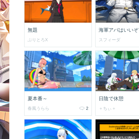
無題
海軍アバはいいぞ
ぶりとろX
スフィーダ
夏本番～
日陰で休憩
春風うらら
2
＋ちぃ＋