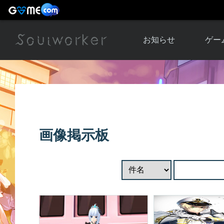
お知らせ
ゲー
お知らせ一覧
ソウル
ニュース
イベント
世界
アップデート
キャラ
画像掲示板
運営通信
メンテナンス
ム
アップ