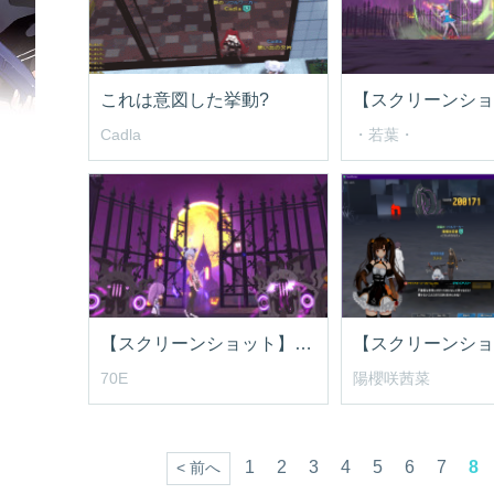
これは意図した挙動?
【スクリーンショ
Cadla
・若葉・
【スクリーンショット】ハッピーハロウィン!!!
【スクリーンショ
70E
陽櫻咲茜菜
1
2
3
4
5
6
7
8
< 前へ