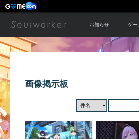
お知らせ
ゲー
お知らせ一覧
ソウル
ニュース
イベント
世界
アップデート
キャラ
画像掲示板
運営通信
メンテナンス
ム
アップ