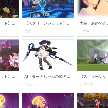
【スクリーンショット】ダーナ実装おめでとうです(´▽｀*)
【スクリーンショット】獲ったどー！
七恵
0Infy0
【スクリーンショット】omo
AI「ダーナちゃんの胸の大きくしろって？」
【スクリーンシ
バジル
デジャヴ