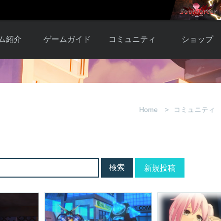
ム紹介
ゲームガイド
コミュニティ
ショップ
ワーカー
ガイド総合もく
自由掲示板
Y.Pの購入
とは
じ
取引掲示板
Y.P購入ガイド
観紹介
ゲームの始め方
画像掲示板
アイテムカタ
Home
コミュニティ
クター紹
初心者ガイド
壁紙・アイコン
グ
アイテムモール利
介
ルールとマナー
ファンサイトキ
方法
ービー
あんしんガイド
ット
クーポンコー
デート履
新規投稿
歴