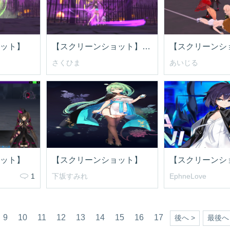
ット】
【スクリーンショット】招待状
さくひま
あいじる
ット】
【スクリーンショット】
【スクリーンシ
1
下坂すみれ
EphneLove
9
10
11
12
13
14
15
16
17
後へ >
最後へ 