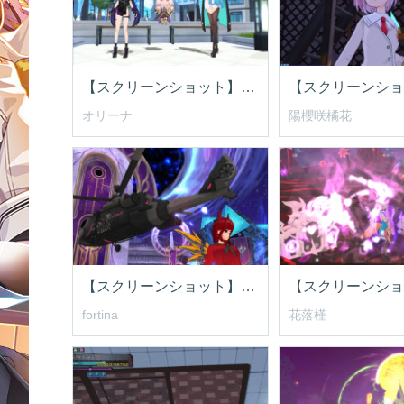
【スクリーンショット】新規なキャラ達？
オリーナ
陽櫻咲橘花
【スクリーンショット】天翔ける朝鳥
fortina
花落槿