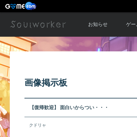
お知らせ
ゲー
お知らせ一覧
ソウル
ニュース
イベント
世界
アップデート
キャラ
画像掲示板
運営通信
メンテナンス
ム
アップ
【復帰歓迎】 面白いからつい・・・
クドリャ