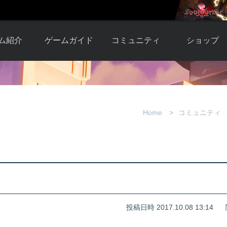
ム紹介
ゲームガイド
コミュニティ
ショップ
ワーカー
ガイド総合もく
自由掲示板
Y.Pの購入
とは
じ
取引掲示板
Y.P購入ガイド
観紹介
ゲームの始め方
画像掲示板
アイテムカタ
Home
コミュニティ
クター紹
初心者ガイド
壁紙・アイコン
グ
アイテムモール利
介
ルールとマナー
ファンサイトキ
方法
ービー
あんしんガイド
ット
クーポンコー
デート履
歴
投稿日時 2017.10.08 13:14