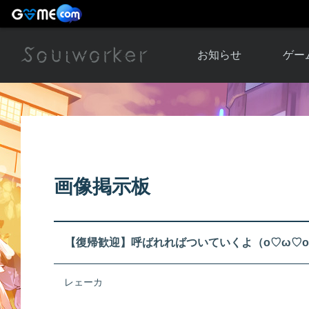
お知らせ
ゲー
お知らせ一覧
ソウル
ニュース
イベント
世界
アップデート
キャラ
画像掲示板
運営通信
メンテナンス
ム
アップ
【復帰歓迎】呼ばれればついていくよ（о♡ω♡
レェーカ