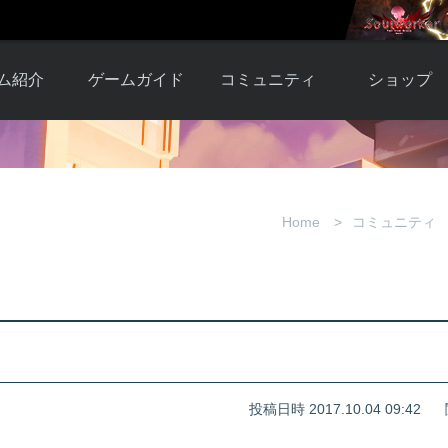
ム紹介
ゲームガイド
コミュニティ
ショップ
ワーカー
ガイド総合もく
自由掲示板
Y.Pの購入
とは
じ
取引掲示板
Y.P購入ガイド
観紹介
ゲームの始め方
画像掲示板
アイテムカタ
Home
コミュニティ
クター紹
初心者ガイド
壁紙・アイコン
グ
アイテムモール利
介
ルールとマナー
ファンサイトキ
方法
ービー
あんしんガイド
ット
クーポンコー
デート履
歴
投稿日時 2017.10.04 09:42