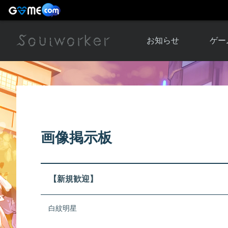
お知らせ
ゲー
お知らせ一覧
ソウル
ニュース
イベント
世界
アップデート
キャラ
画像掲示板
運営通信
メンテナンス
ム
アップ
【新規歓迎】
白紋明星