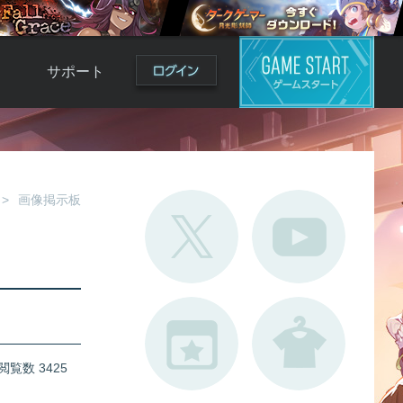
サポート
よくある質問
お問い合わせ
ロ
不具合対応状況
画像掲示板
利用規約
用
運営ポリシー
ド
閲覧数 3425