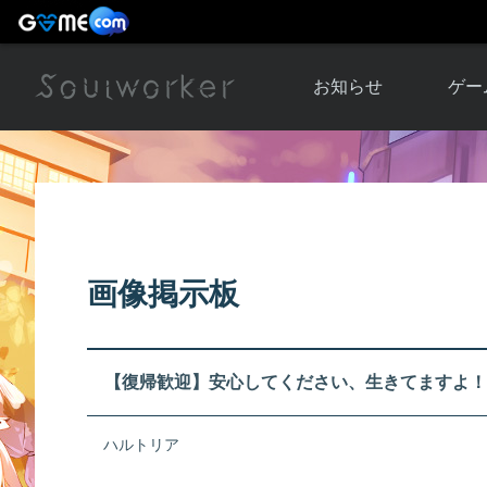
お知らせ
ゲー
お知らせ一覧
ソウル
ニュース
イベント
世界
アップデート
キャラ
画像掲示板
運営通信
メンテナンス
ム
アップ
【復帰歓迎】安心してください、生きてますよ！
ハルトリア