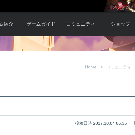
ム紹介
ゲームガイド
コミュニティ
ショップ
ワーカー
ガイド総合もく
自由掲示板
Y.Pの購入
とは
じ
取引掲示板
Y.P購入ガイド
観紹介
ゲームの始め方
画像掲示板
アイテムカタ
Home
コミュニティ
クター紹
初心者ガイド
壁紙・アイコン
グ
アイテムモール利
介
ルールとマナー
ファンサイトキ
方法
ービー
あんしんガイド
ット
クーポンコー
デート履
歴
投稿日時 2017.10.04 06:35