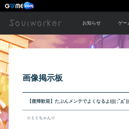
お知らせ
ゲー
お知らせ一覧
ソウル
ニュース
イベント
世界
アップデート
キャラ
画像掲示板
運営通信
メンテナンス
ム
アップ
【復帰歓迎】たぶんメンテでよくなるよ(((( ;ﾟдﾟ)))ｱ
☆ミミちゃん☆