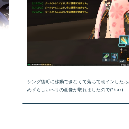
シング後町に移動できなくて落ちて朝インしたら異空間に
めずらしいヘリの画像が取れましたので(*ﾉωﾉ)