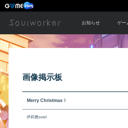
お知らせ
ゲー
お知らせ一覧
ソウル
ニュース
イベント
世界
アップデート
キャラ
画像掲示板
運営通信
メンテナンス
ム
アップ
Merry Christmas！
伊莉雅sviel