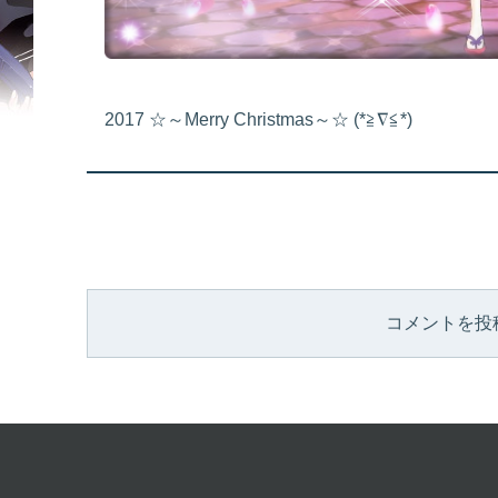
2017 ☆～Merry Christmas～☆ (*≧∇≦*)
コメントを投