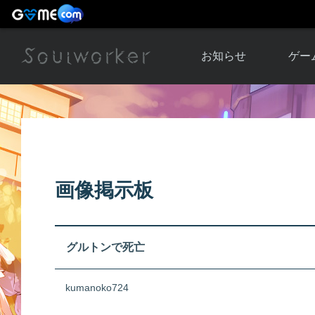
お知らせ
ゲー
お知らせ一覧
ソウル
ニュース
イベント
世界
アップデート
キャラ
画像掲示板
運営通信
メンテナンス
ム
アップ
グルトンで死亡
kumanoko724