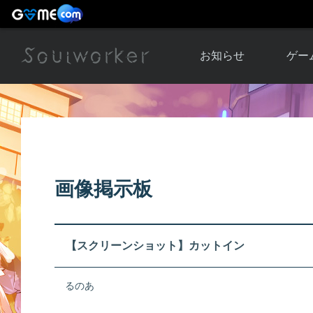
お知らせ
ゲー
お知らせ一覧
ソウル
ニュース
イベント
世界
アップデート
キャラ
画像掲示板
運営通信
メンテナンス
ム
アップ
【スクリーンショット】カットイン
るのあ