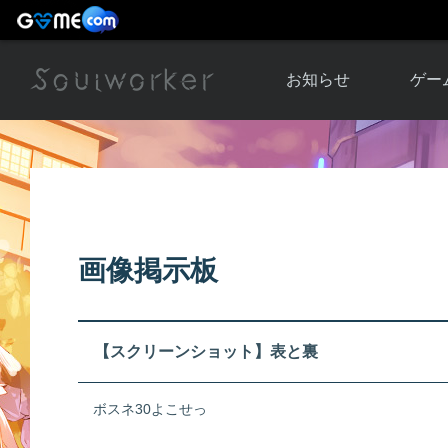
お知らせ
ゲー
お知らせ一覧
ソウル
ニュース
イベント
世界
アップデート
キャラ
画像掲示板
運営通信
メンテナンス
ム
アップ
【スクリーンショット】表と裏
ボスネ30よこせっ