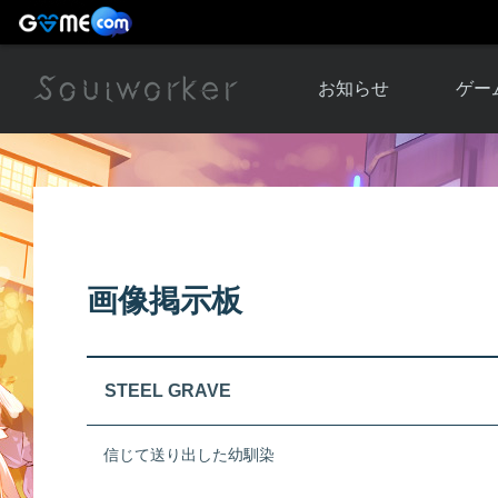
お知らせ
ゲー
お知らせ一覧
ソウル
ニュース
イベント
世界
アップデート
キャラ
画像掲示板
運営通信
メンテナンス
ム
アップ
STEEL GRAVE
信じて送り出した幼馴染