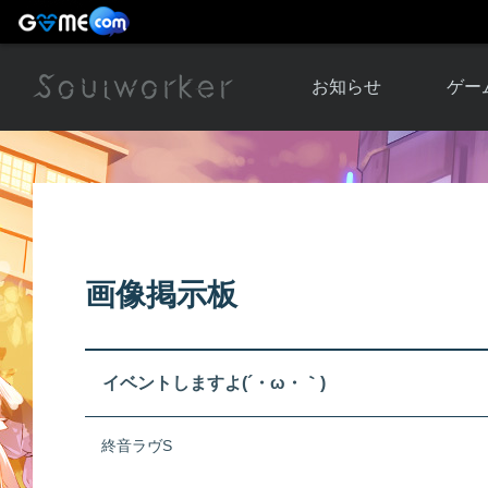
お知らせ
ゲー
お知らせ一覧
ソウル
ニュース
イベント
世界
アップデート
キャラ
画像掲示板
運営通信
メンテナンス
ム
アップ
イベントしますよ(´・ω・｀)
終音ラヴS