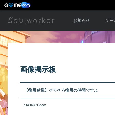
お知らせ
ゲー
お知らせ一覧
ソウル
ニュース
イベント
世界
アップデート
キャラ
画像掲示板
運営通信
メンテナンス
ム
アップ
【復帰歓迎】そろそろ復帰の時間ですよ
StellaX2udcw