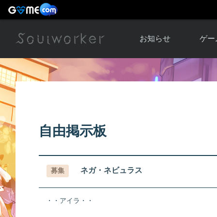
お知らせ
ゲー
お知らせ一覧
ソウル
ニュース
イベント
世界
アップデート
キャラ
自由掲示板
運営通信
メンテナンス
ム
アップ
ネガ・ネビュラス
募集
・・アイラ・・