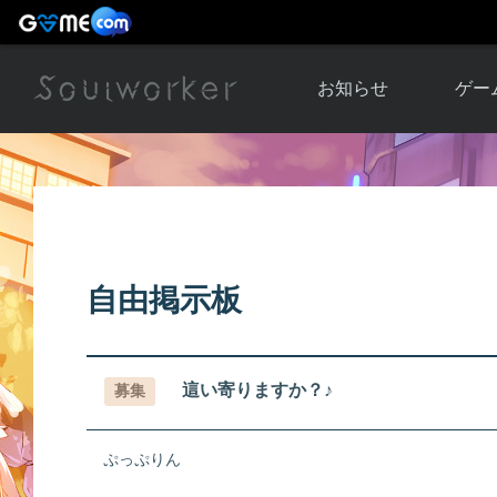
お知らせ
ゲー
お知らせ一覧
ソウル
ニュース
イベント
世界
アップデート
キャラ
自由掲示板
運営通信
メンテナンス
ム
アップ
這い寄りますか？♪
募集
ぷっぷりん