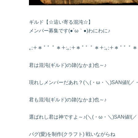
ギルド【☆這い寄る混沌☆】
メンバー募集です(●´ω｀●)わにわに♪
｡:＋＊ ﾟ ゜ﾟ ＊＋:｡:＋＊ ﾟ ゜ﾟ ＊＋:｡:＋＊ ﾟ ゜ﾟ ＊
君は混沌(ギルド)の隷(なかま)也～♪
現れしメンバーだあれ？(＼(・ω・＼)SAN値!(／・
君も混沌(ギルド)の隷(なかま)也～♪
選ばれし君は神ですよ～♪(＼(・ω・＼)SAN値!(／
バグ(愛)を制作(クラフト) 戦いながらね