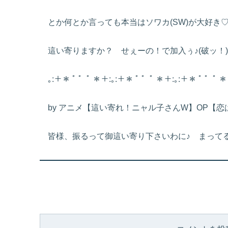
とか何とか言っても本当はソワカ(SW)が大好き
這い寄りますか？ せぇーの！で加入ぅ♪(破ッ！)
｡:＋＊ ﾟ ゜ﾟ ＊＋:｡:＋＊ ﾟ ゜ﾟ ＊＋:｡:＋＊ ﾟ ゜ﾟ ＊
by アニメ【這い寄れ！ニャル子さんW】OP【恋
皆様、振るって御這い寄り下さいわに♪ まってるよぉ