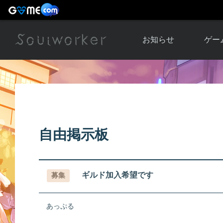
お知らせ
ゲー
お知らせ一覧
ソウル
ニュース
イベント
世界
アップデート
キャラ
自由掲示板
運営通信
メンテナンス
ム
アップ
ギルド加入希望です
募集
あっぷる