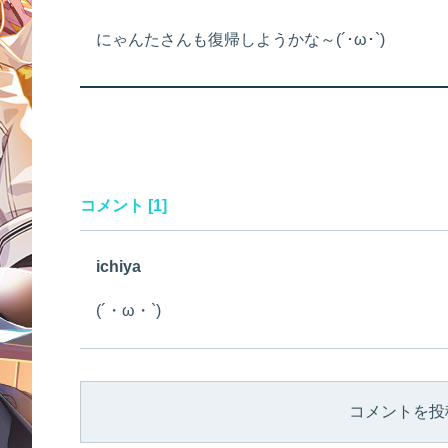
にゃんたさんも復帰しようかな～(´･ω･`)
コメント [1]
ichiya
(´・ω・`)
コメントを投