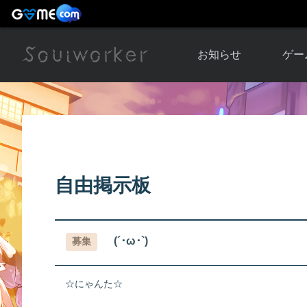
お知らせ
ゲー
お知らせ一覧
ソウル
ニュース
イベント
世界
アップデート
キャラ
自由掲示板
運営通信
メンテナンス
ム
アップ
(´･ω･`)
募集
☆にゃんた☆