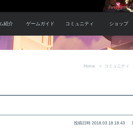
ム紹介
ゲームガイド
コミュニティ
ショップ
ワーカー
ガイド総合もく
自由掲示板
Y.Pの購入
とは
じ
取引掲示板
Y.P購入ガイド
観紹介
ゲームの始め方
画像掲示板
アイテムカタ
Home
コミュニティ
クター紹
初心者ガイド
壁紙・アイコン
グ
アイテムモール利
介
ルールとマナー
ファンサイトキ
方法
ービー
あんしんガイド
ット
クーポンコー
デート履
歴
投稿日時 2018.03.18 18:43