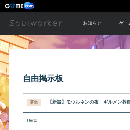
お知らせ
ゲー
お知らせ一覧
ソウル
ニュース
イベント
世界
アップデート
キャラ
自由掲示板
運営通信
メンテナンス
ム
アップ
【新設】モウルネンの夜 ギルメン募
募集
Hertz