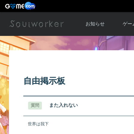
お知らせ
ゲー
お知らせ一覧
ソウル
ニュース
イベント
世界
アップデート
キャラ
自由掲示板
運営通信
メンテナンス
ム
アップ
また入れない
質問
世界は我下