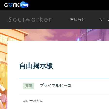
お知らせ
ゲー
お知らせ一覧
ソウル
ニュース
イベント
世界
アップデート
キャラ
自由掲示板
運営通信
メンテナンス
ム
アップ
プライマルヒーロ
質問
はにーれもん