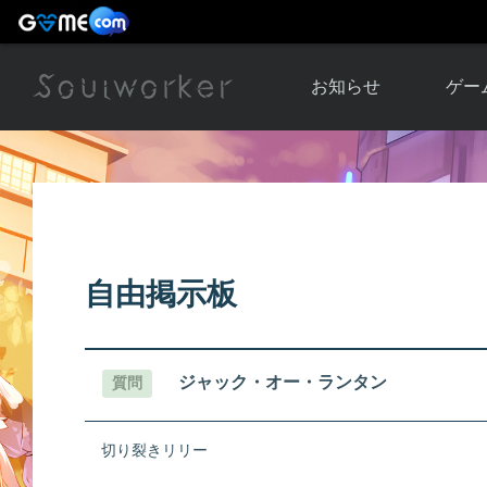
お知らせ
ゲー
お知らせ一覧
ソウル
ニュース
イベント
世界
アップデート
キャラ
自由掲示板
運営通信
メンテナンス
ム
アップ
ジャック・オー・ランタン
質問
切り裂きリリー