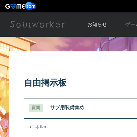
お知らせ
ゲー
お知らせ一覧
ソウル
ニュース
イベント
世界
アップデート
キャラ
自由掲示板
運営通信
メンテナンス
ム
アップ
サブ用装備集め
質問
oエネルo