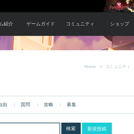
ム紹介
ゲームガイド
コミュニティ
ショップ
ワーカー
ガイド総合もく
自由掲示板
Y.Pの購入
とは
じ
取引掲示板
Y.P購入ガイド
観紹介
ゲームの始め方
画像掲示板
アイテムカタ
Home
コミュニティ
クター紹
初心者ガイド
壁紙・アイコン
グ
アイテムモール利
介
ルールとマナー
ファンサイトキ
方法
ービー
あんしんガイド
ット
クーポンコー
デート履
自由
質問
攻略
募集
歴
新規投稿