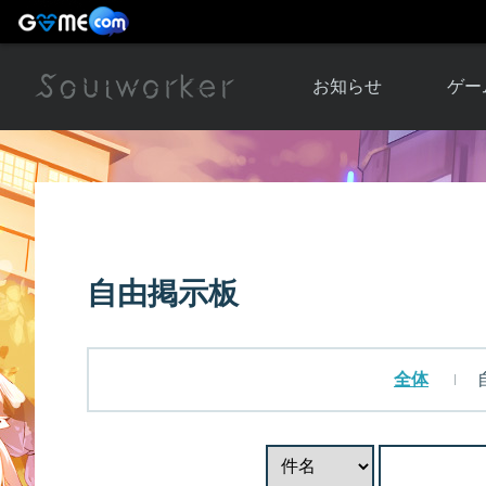
お知らせ
ゲー
お知らせ一覧
ソウル
ニュース
イベント
世界
アップデート
キャラ
自由掲示板
運営通信
メンテナンス
ム
アップ
全体