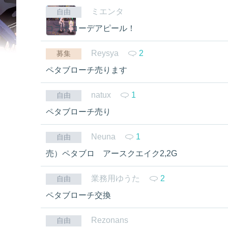
ミエンタ
自由
コラボコーデアピール！
Reysya
2
募集
ペタブローチ売ります
natux
1
自由
ペタブローチ売り
Neuna
1
自由
売）ペタブロ アースクエイク2,2G
業務用ゆうた
2
自由
ペタブローチ交換
Rezonans
自由