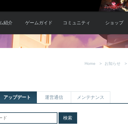
ム紹介
ゲームガイド
コミュニティ
ショップ
ワーカー
ガイド総合もく
自由掲示板
Y.Pの購入
とは
じ
取引掲示板
Y.P購入ガイド
観紹介
ゲームの始め方
画像掲示板
アイテムカタ
Home
お知らせ
クター紹
初心者ガイド
壁紙・アイコン
グ
アイテムモール利
介
ルールとマナー
ファンサイトキ
方法
ービー
あんしんガイド
ット
クーポンコー
デート履
アップデート
運営通信
メンテナンス
歴