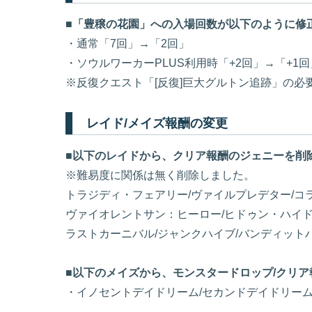
■「豊穣の花園」への入場回数が以下のように修
・通常「7回」→「2回」
・ソウルワーカーPLUS利用時「+2回」→「+1回
※反復クエスト「[反復]巨大グルトン追跡」の必
レイド/メイズ報酬の変更
■以下のレイドから、クリア報酬のジェニーを削
※難易度に関係は無く削除しました。
トラジディ・フェアリー/ヴァイルプレデター/コ
ヴァイオレントサン：ヒーロー/ヒドゥン・ハイ
ラストカーニバル/ジャンクハイブ/バンディット
■以下のメイズから、モンスタードロップ/クリ
・イノセントデイドリーム/セカンドデイドリーム