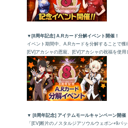
▼[8周年記念] A.Rカード分解イベント開催！
イベント期間中、A.Rカードを分解することで獲
[EV]アカシャの恩寵、[EV]アカシャの祝福を
▼ [8周年記念] アイテムモールキャンペーン開催
「[EV]断片のノスタルジアソウルウェポン+9パ