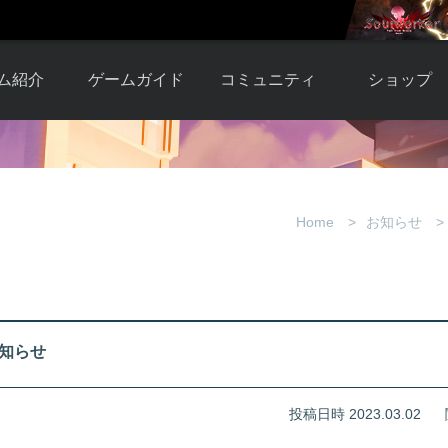
ム紹介
ゲームガイド
コミュニティ
ショップ
ワーカー
ガイド総合もく
自由掲示板
Y.Pの購入
とは
じ
取引掲示板
Y.P購入ガイド
観紹介
ゲームの始め方
画像掲示板
アイテムカタ
Home
お知らせ
クター紹
初心者ガイド
壁紙・アイコン
グ
アイテムモール利
介
ルールとマナー
ファンサイトキ
方法
ービー
あんしんガイド
ット
クーポンコー
デート履
お知らせ
歴
投稿日時 2023.03.02