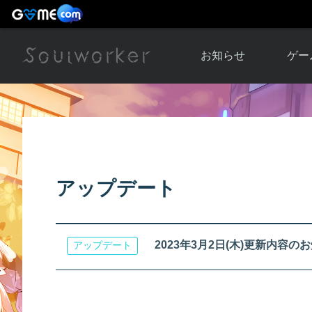
お知らせ
ゲー
お知らせ一覧
ソウル
ニュース
イベント
世界
アップデート
キャラ
アップデート
運営通信
メンテナンス
ム
アップ
2023年3月2日(木)更新内容の
アップデート