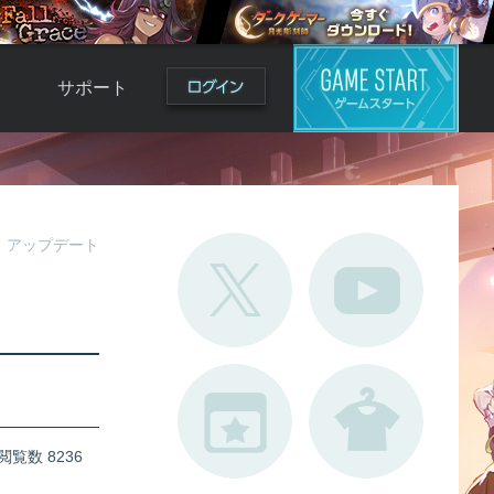
サポート
よくある質問
お問い合わせ
ロ
不具合対応状況
アップデート
利用規約
用
運営ポリシー
ド
閲覧数 8236