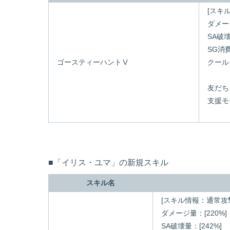
[スキ
ダメージ
SA破壊
SG消費
ゴースティーハントⅤ
クール
友だち
支援モ
■「イリス・ユマ」の新規スキル
スキル名
[スキル情報：通常攻
ダメージ量：[220%]
SA破壊量：[242%]