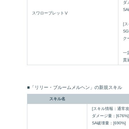
ダ
SA
スワローブレットⅤ
[
SG
ク
一
貫
■「リリー・ブルームメルヘン」の新規スキル
スキル名
[スキル情報：通常攻
ダメージ量：[676%]
SA破壊量：[690%]