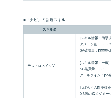
■「ナビ」の新規スキル
スキル名
[スキル情報：衝撃波
ダメージ量：[3990%
SA破壊量：[3990%]
[スキル情報：一般]
デストロネイルⅤ
SG消費量：[80]
クールタイム：[55秒
しばらくの間座標を
0.3倍の追加ダメ