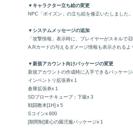
▼キャラクター立ち絵の変更
NPC「ポイズン」の立ち絵を修正いたしました
▼システムメッセージの追加
「攻撃情報」表示時に、プレイヤーがスキルで召
A.Rカードの与えるダメージ情報も表示されるよ
▼新規アカウント向けパッケージの変更
新規アカウントの作成時に入手できるパッケージ
インベントリ拡張券x 1
倉庫拡張券x 1
SDブローチキューブ：下級x 3
戦闘教本[1H] x 5
Sコインx 600
[期間制]童心の園児服パッケージx 1