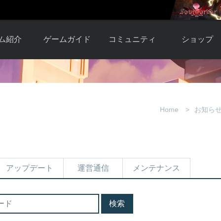
ム紹介
ゲームガイド
コミュニティ
ショップ
ワーカー
ガイド総合もく
自由掲示板
Y.Pの購入
とは
じ
取引掲示板
Y.P購入ガイド
観紹介
ゲームの始め方
画像掲示板
アイテムカタ
Home
お知ら
クター紹
初心者ガイド
壁紙・アイコン
グ
アイテムモール利
介
ルールとマナー
ファンサイトキ
方法
ービー
あんしんガイド
ット
クーポンコー
デート履
アップデート
運営通信
メンテナンス
歴