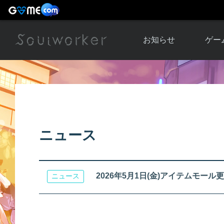
お知らせ
ゲー
お知らせ一覧
ソウル
ニュース
イベント
世界
アップデート
キャラ
ニュース
運営通信
メンテナンス
ム
アップ
2026年5月1日(金)アイテムモー
ニュース