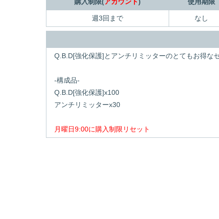
購入制限(
アカウント
)
使用期限
週3回まで
なし
Q.B.D[強化保護]とアンチリミッターのとてもお得な
-構成品-
Q.B.D[強化保護]x100
アンチリミッターx30
月曜日9:00に購入制限リセット