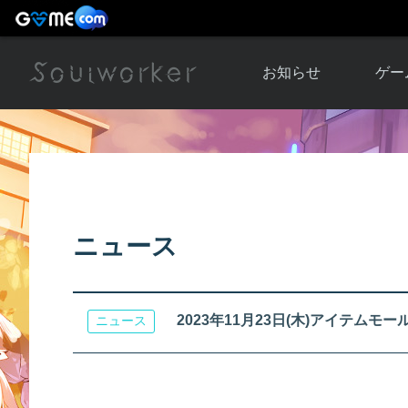
お知らせ
ゲー
お知らせ一覧
ソウル
ニュース
イベント
世界
アップデート
キャラ
ニュース
運営通信
メンテナンス
ム
アップ
2023年11月23日(木)アイテムモール更
ニュース