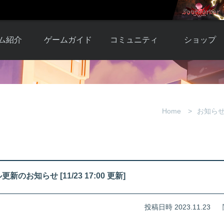
ム紹介
ゲームガイド
コミュニティ
ショップ
ワーカー
ガイド総合もく
自由掲示板
Y.Pの購入
とは
じ
取引掲示板
Y.P購入ガイド
観紹介
ゲームの始め方
画像掲示板
アイテムカタ
Home
お知ら
クター紹
初心者ガイド
壁紙・アイコン
グ
アイテムモール利
介
ルールとマナー
ファンサイトキ
方法
ービー
あんしんガイド
ット
クーポンコー
デート履
新のお知らせ [11/23 17:00 更新]
歴
投稿日時 2023.11.23