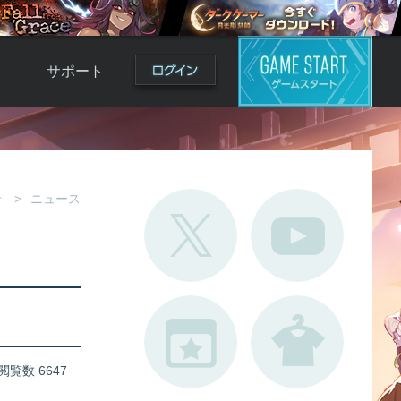
サポート
よくある質問
お問い合わせ
ロ
不具合対応状況
せ
ニュース
利用規約
用
運営ポリシー
ド
閲覧数 6647