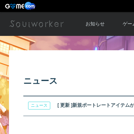
お知らせ
ゲー
お知らせ一覧
ソウル
ニュース
イベント
世界
アップデート
キャラ
ニュース
運営通信
メンテナンス
ム
アップ
[ 更新 ]新規ポートレートアイテ
ニュース