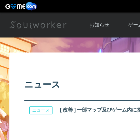
お知らせ
ゲー
お知らせ一覧
ソウル
ニュース
イベント
世界
アップデート
キャラ
ニュース
運営通信
メンテナンス
ム
アップ
[ 改善 ] 一部マップ及びゲーム内
ニュース