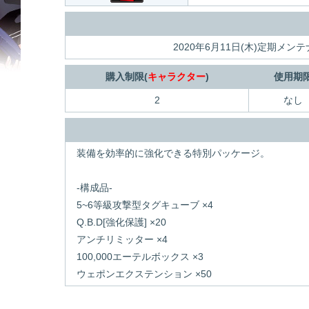
2020年6月11日(木)定期メン
購入制限(
キャラクター
)
使用期
2
なし
装備を効率的に強化できる特別パッケージ。
-構成品-
5~6等級攻撃型タグキューブ ×4
Q.B.D[強化保護] ×20
アンチリミッター ×4
100,000エーテルボックス ×3
ウェポンエクステンション ×50