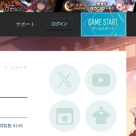
サポート
よくある質問
お問い合わせ
ロ
不具合対応状況
せ
ニュース
利用規約
用
運営ポリシー
ド
閲覧数 8145