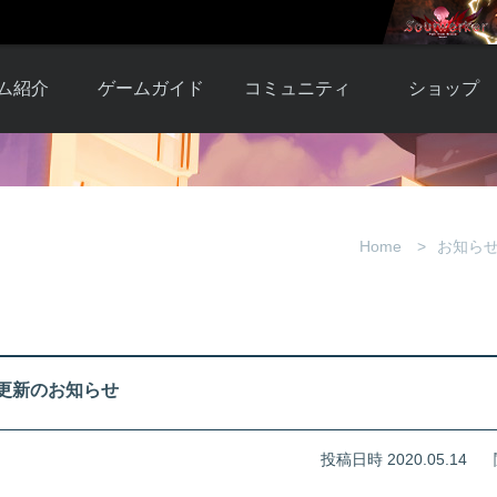
ム紹介
ゲームガイド
コミュニティ
ショップ
ワーカー
ガイド総合もく
自由掲示板
Y.Pの購入
とは
じ
取引掲示板
Y.P購入ガイド
観紹介
ゲームの始め方
画像掲示板
アイテムカタ
Home
お知ら
クター紹
初心者ガイド
壁紙・アイコン
グ
アイテムモール利
介
ルールとマナー
ファンサイトキ
方法
ービー
あんしんガイド
ット
クーポンコー
デート履
ール更新のお知らせ
歴
投稿日時 2020.05.14