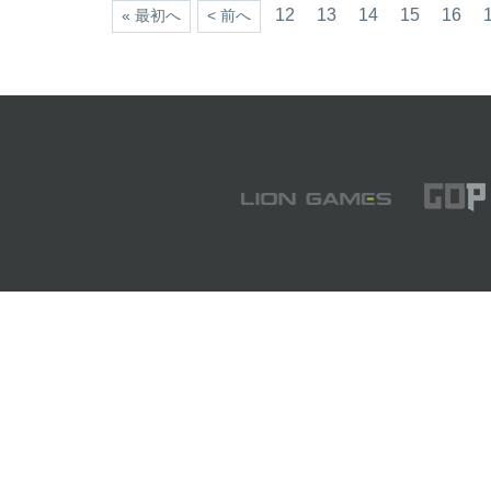
12
13
14
15
16
« 最初へ
< 前へ