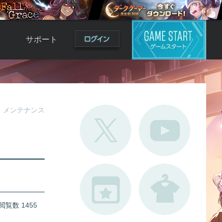
サポート
よくある質問
お問い合わせ
ロ
不具合対応状況
メンテナンス
利用規約
用
運営ポリシー
ド
閲覧数 1455