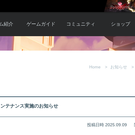
ム紹介
ゲームガイド
コミュニティ
ショップ
ワーカー
ガイド総合もく
自由掲示板
Y.Pの購入
とは
じ
取引掲示板
Y.P購入ガイド
観紹介
ゲームの始め方
画像掲示板
アイテムカタ
Home
お知らせ
クター紹
初心者ガイド
壁紙・アイコン
グ
アイテムモール利
介
ルールとマナー
ファンサイトキ
方法
ービー
あんしんガイド
ット
クーポンコー
デート履
定期メンテナンス実施のお知らせ
歴
投稿日時 2025.09.09