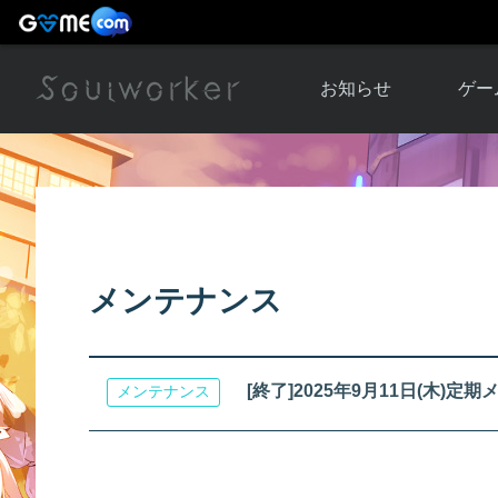
お知らせ
ゲー
お知らせ一覧
ソウル
ニュース
イベント
世界
アップデート
キャラ
メンテナンス
運営通信
メンテナンス
ム
アップ
[終了]2025年9月11日(木)
メンテナンス