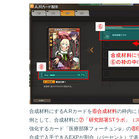
合成材料にするA.Rカードを
⑥合成材料
の枠内に
例として、合成材料に
⑦「研究部署STラボ」（
強化するカード「医療部隊フォーチュンμ」の
⑧
合成で入手できるEXPが割合（パーセント）で