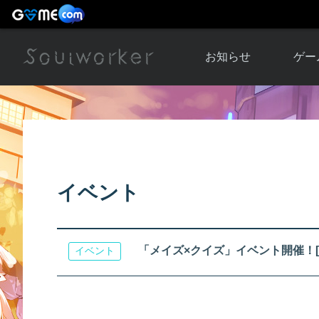
お知らせ
ゲー
お知らせ一覧
ソウル
ニュース
イベント
世界
アップデート
キャラ
イベント
運営通信
メンテナンス
ム
アップ
「メイズ×クイズ」イベント開催！[6/7 
イベント