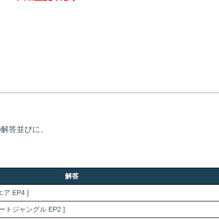
の解答並びに、
解答
ア EP4 ]
トジャングル EP2 ]