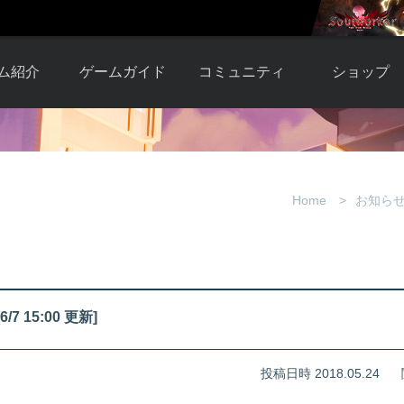
ム紹介
ゲームガイド
コミュニティ
ショップ
ワーカー
ガイド総合もく
自由掲示板
Y.Pの購入
とは
じ
取引掲示板
Y.P購入ガイド
観紹介
ゲームの始め方
画像掲示板
アイテムカタ
Home
お知ら
クター紹
初心者ガイド
壁紙・アイコン
グ
アイテムモール利
介
ルールとマナー
ファンサイトキ
方法
ービー
あんしんガイド
ット
クーポンコー
デート履
15:00 更新]
歴
投稿日時 2018.05.24