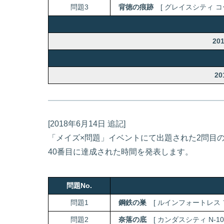
問題3
背徳の痕跡
[ グレイスシティ コー
20
20
[2018年6月14日 追記]
「メイズ×問題」イベントにて出題された2問目
40番目に達成された時間を発表します。
問題No.
問題1
鋼鉄の巣
[ ルインフォートレス 
問題2
奈落の底
[ カンダスシティ N-102 