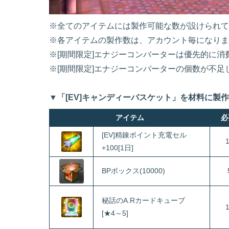
※全てのアイテムには製作可能な数が設けられて
※各アイテムの製作数は、アカウント毎になりま
※[期間限定]エナジーコンバーターは優先的に消
※[期間限定]エナジーコンバーターの個数が不
▼「[EV]キャンディーバスケット」を材料に製
アイテム
必
[EV]精錬ポイント充電セル
+100[1日]
BPボックス(10000)
秘話のA.Rカードキューブ
[★4～5]