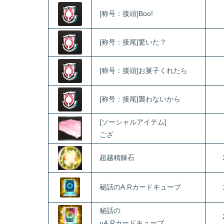
[称号：接頭]Boo!
[称号：接尾]驚いた？
[称号：接頭]お菓子くれたら
[称号：接尾]襲わないから
[ソーシャルアイテム]
ござ
超越精錬石
秘話のA.Rカードキューブ
秘話の
μA.Rカードキューブ