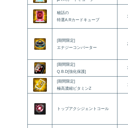
秘話の
特選A.Rカードキューブ
[期間限定]
エナジーコンバーター
[期間限定]
Q.B.D[強化保護]
[期間限定]
極高濃縮ビタミンZ
トップアクシジェントコール