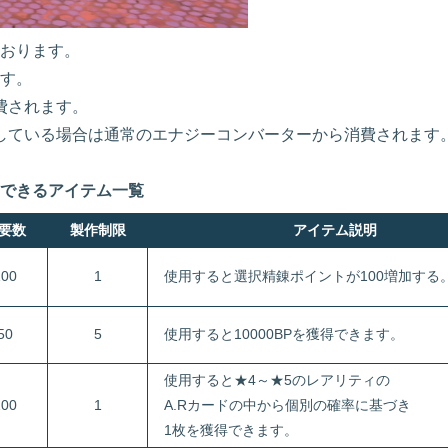
おります。
す。
費されます。
足している場合は通常のエナジーコンバーターから消費されます
作できるアイテム一覧
要数
製作制限
アイテム説明
100
1
使用すると選択精錬ポイントが100増加する
50
5
使用すると10000BPを獲得できます。
使用すると★4～★5のレアリティの
100
1
A.Rカードの中から個別の確率に基づき
1枚を獲得できます。