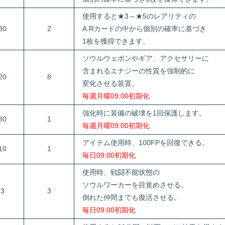
使用すると★3～★5のレアリティの
30
2
A.Rカードの中から個別の確率に基づき
1枚を獲得できます。
ソウルウェポンやギア、アクセサリーに
含まれるエナジーの性質を強制的に
20
8
変化させる装置。
毎週月曜09:00初期化
強化時に装備の破壊を1回保護します。
30
1
毎週月曜09:00初期化
アイテム使用時、100FPを回復できる。
10
1
毎日09:00初期化
使用時、戦闘不能状態の
ソウルワーカーを目覚めさせる。
3
3
倒れた仲間までも復活させる。
毎日09:00初期化