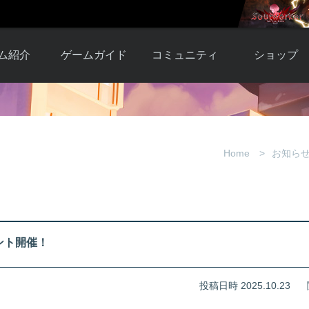
ム紹介
ゲームガイド
コミュニティ
ショップ
ワーカー
ガイド総合もく
自由掲示板
Y.Pの購入
とは
じ
取引掲示板
Y.P購入ガイド
観紹介
ゲームの始め方
画像掲示板
アイテムカタ
Home
お知ら
クター紹
初心者ガイド
壁紙・アイコン
グ
アイテムモール利
介
ルールとマナー
ファンサイトキ
方法
ービー
あんしんガイド
ット
クーポンコー
デート履
ント開催！
歴
投稿日時 2025.10.23