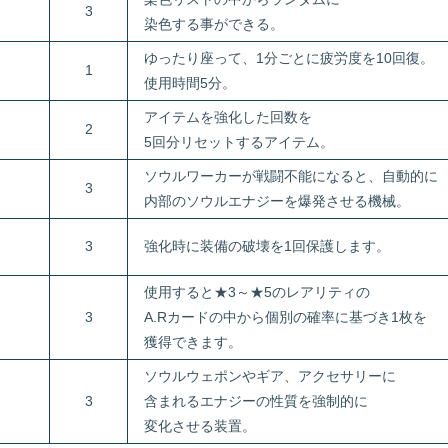
3
染色する事ができる。
ゆったり座って、1分ごとに疲労度を10回復。
1
使用時間5分。
アイテムを強化した回数を
2
5回分リセットするアイテム。
ソウルワーカーが戦闘不能になると、自動的に
3
内部のソウルエナジーを爆発させる機械。
3
強化時に装備の破壊を1回保護します。
使用すると★3～★5のレアリティの
3
A.Rカードの中から個別の確率に基づき1枚を
獲得できます。
ソウルウェポンやギア、アクセサリーに
3
含まれるエナジーの性質を強制的に
変化させる装置。