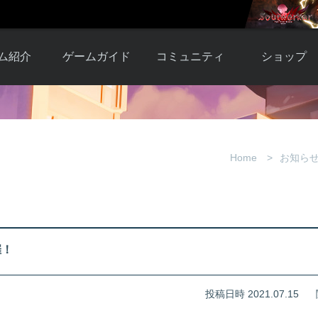
ム紹介
ゲームガイド
コミュニティ
ショップ
ワーカー
ガイド総合もく
自由掲示板
Y.Pの購入
とは
じ
取引掲示板
Y.P購入ガイド
観紹介
ゲームの始め方
画像掲示板
アイテムカタ
Home
お知ら
クター紹
初心者ガイド
壁紙・アイコン
グ
アイテムモール利
介
ルールとマナー
ファンサイトキ
方法
ービー
あんしんガイド
ット
クーポンコー
デート履
催！
歴
投稿日時 2021.07.15