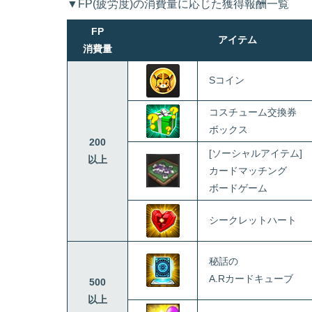
▼FP(疲労度)の消費量に応じた獲得報酬一覧
FP
アイテム
消費量
Sコイン
コスチューム交換券
ボックス
200
[ソーシャルアイテム]
以上
カードマッチング
ボードゲーム
シークレットハート
秘話の
A.Rカードキューブ
500
以上