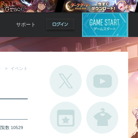
サポート
よくある質問
お問い合わせ
ロ
不具合対応状況
せ
イベント
利用規約
用
運営ポリシー
ド
覧数 10529