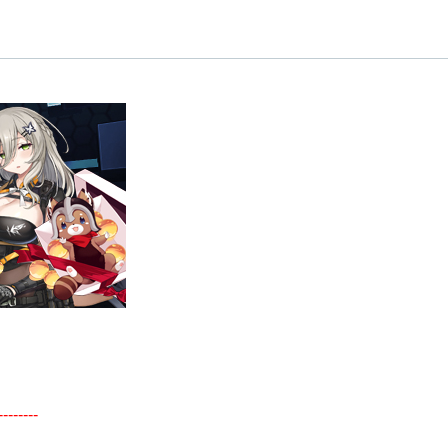
--------