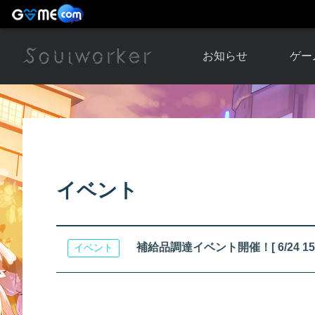
お知らせ
ゲー
お知らせ一覧
ソウル
ニュース
イベント
世界
アップデート
キャラ
イベント
運営通信
メンテナンス
ム
アップ
補給品調達イベント開催！[ 6/24 15:
イベント