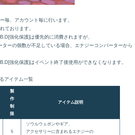
ー毎、アカウント毎に行います。
れております。
.B.D[強化保護]は優先的に消費されますが、
ーターの個数が不足している場合、エナジーコンバーターから
.B.D[強化保護]はイベント終了後使用ができなくなります。
きるアイテム一覧
製
作
アイテム説明
制
限
ソウルウェポンやギア、
5
アクセサリーに含まれるエナジーの