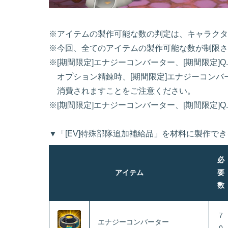
※アイテムの製作可能な数の判定は、キャラクタ
※今回、全てのアイテムの製作可能な数が制限さ
※[期間限定]エナジーコンバーター、[期間限定]Q
オプション精錬時、[期間限定]エナジーコンバ
消費されますことをご注意ください。
※[期間限定]エナジーコンバーター、[期間限定]Q
▼「[EV]特殊部隊追加補給品」を材料に製作で
必
アイテム
要
数
7
エナジーコンバーター