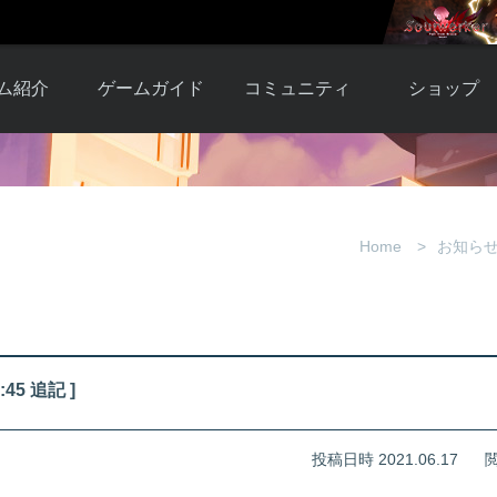
ム紹介
ゲームガイド
コミュニティ
ショップ
ワーカー
ガイド総合もく
自由掲示板
Y.Pの購入
とは
じ
取引掲示板
Y.P購入ガイド
観紹介
ゲームの始め方
画像掲示板
アイテムカタ
Home
お知ら
クター紹
初心者ガイド
壁紙・アイコン
グ
アイテムモール利
介
ルールとマナー
ファンサイトキ
方法
ービー
あんしんガイド
ット
クーポンコー
デート履
45 追記 ]
歴
投稿日時 2021.06.17
閲