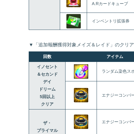
A.Rカードキューブ
インベントリ拡張券
▼「追加報酬獲得対象メイズ＆レイド」のクリア
回数
アイテム
イノセント
ランダム染色ス
＆セカンド
デイ
ドリーム
エナジーコンバ
5回以上
クリア
エナジーコンバ
ザ・
プライマル