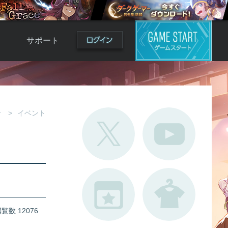
サポート
よくある質問
お問い合わせ
ロ
不具合対応状況
せ
イベント
利用規約
用
運営ポリシー
ド
覧数 12076