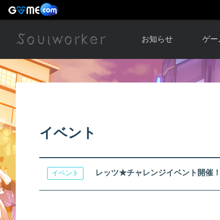
お知らせ
ゲー
お知らせ一覧
ソウル
ニュース
イベント
世界
アップデート
キャラ
イベント
運営通信
メンテナンス
ム
アップ
レッツ★チャレンジイベント開催！[ 11/
イベント