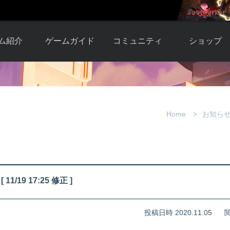
ム紹介
ゲームガイド
コミュニティ
ショップ
ワーカー
ガイド総合もく
自由掲示板
Y.Pの購入
とは
じ
取引掲示板
Y.P購入ガイド
観紹介
ゲームの始め方
画像掲示板
アイテムカタ
Home
お知ら
クター紹
初心者ガイド
壁紙・アイコン
グ
アイテムモール利
介
ルールとマナー
ファンサイトキ
方法
ービー
あんしんガイド
ット
クーポンコー
デート履
19 17:25 修正 ]
歴
投稿日時 2020.11.05
閲