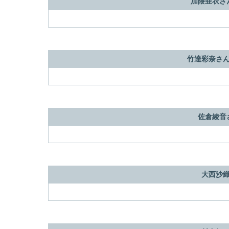
加隈亜衣さん
竹達彩奈さん
佐倉綾音さ
大西沙織