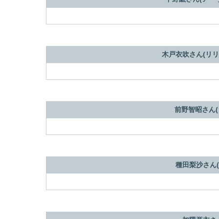
木戸衣吹さん(リリ
前野智昭さん(
種田梨沙さん(